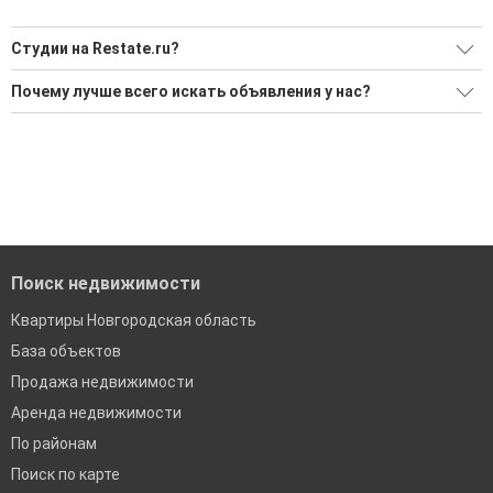
Студии на Restate.ru?
Ищите, как Студии?
Почему лучше всего искать объявления у нас?
Воспользуйтесь нашим поиском по новостройкам, для
Все объявления проверены и проходят строгую
подбора подходящего вам варианта
модерацию
'Сохраните результаты поиска и возвращайтесь к нему,
Удобный поиск, есть подписка на новые объявления
когда это будет нужно'
Помогаем с подбором выгодных ипотечных программ в
банках в Новгородской области
Поиск недвижимости
Квартиры Новгородская область
База объектов
Продажа недвижимости
Аренда недвижимости
По районам
Поиск по карте