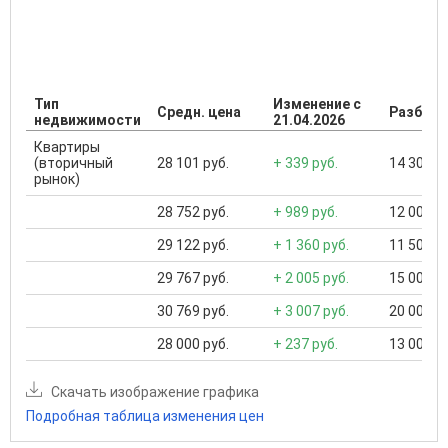
Тип
Изменение с
Средн. цена
Разброс
недвижимости
21.04.2026
Квартиры
(вторичный
28 101 руб.
+ 339 руб.
14 300 ..
рынок)
28 752 руб.
+ 989 руб.
12 000 ..
29 122 руб.
+ 1 360 руб.
11 500 ..
29 767 руб.
+ 2 005 руб.
15 000 ..
30 769 руб.
+ 3 007 руб.
20 000 ..
28 000 руб.
+ 237 руб.
13 000 ..
Скачать изображение графика
Подробная таблица изменения цен