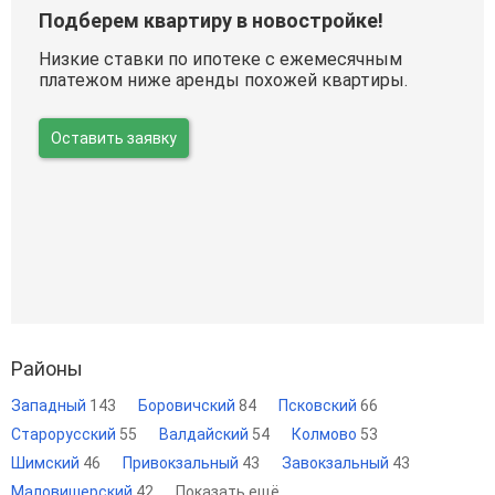
Подберем квартиру в новостройке!
Низкие ставки по ипотеке с ежемесячным
платежом ниже аренды похожей квартиры.
Оставить заявку
Районы
Западный
143
Боровичский
84
Псковский
66
Старорусский
55
Валдайский
54
Колмово
53
Шимский
46
Привокзальный
43
Завокзальный
43
Маловишерский
42
Показать ещё