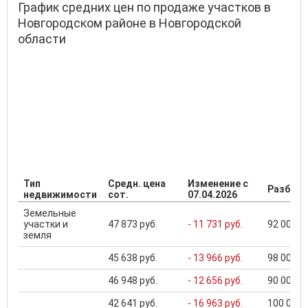
График средних цен по продаже участков в
Новгородском районе в Новгородской
области
Тип
Средн. цена
Изменение с
Разброс
недвижимости
сот.
07.04.2026
Земельные
участки и
47 873 руб.
- 11 731 руб.
92 000 ..
земля
45 638 руб.
- 13 966 руб.
98 000 ..
46 948 руб.
- 12 656 руб.
90 000 ..
42 641 руб.
- 16 963 руб.
100 000 .