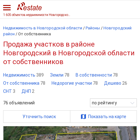
1 605 объектов недвижимости Новгородской области
Недвижимость в Новгородской области
/
Районы
/
Новгородский
район
/
От собственника
Продажа участков в районе
Новгородский в Новгородской области
от собственников
Недвижимость
389
Земли
78
В собственности
78
От собственника
78
Недорогие участки
78
Дешево
26
СНТ
3
ДНП
2
76
объявлений
по рейтингу
Уточнить поиск
Показать на карте