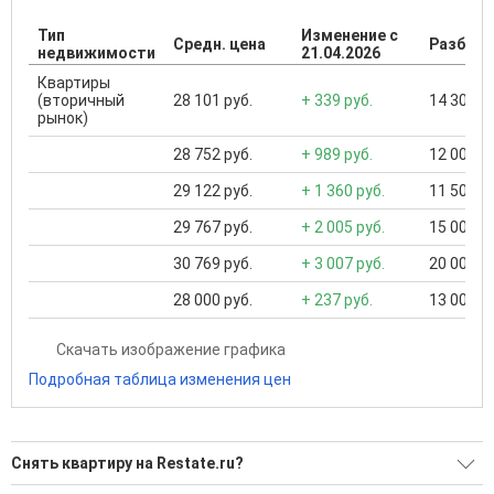
Тип
Изменение с
Средн. цена
Разброс
недвижимости
21.04.2026
Квартиры
(вторичный
28 101 руб.
+ 339 руб.
14 300 ..
рынок)
28 752 руб.
+ 989 руб.
12 000 ..
29 122 руб.
+ 1 360 руб.
11 500 ..
29 767 руб.
+ 2 005 руб.
15 000 ..
30 769 руб.
+ 3 007 руб.
20 000 ..
28 000 руб.
+ 237 руб.
13 000 ..
Скачать изображение графика
Подробная таблица изменения цен
Снять квартиру на Restate.ru?