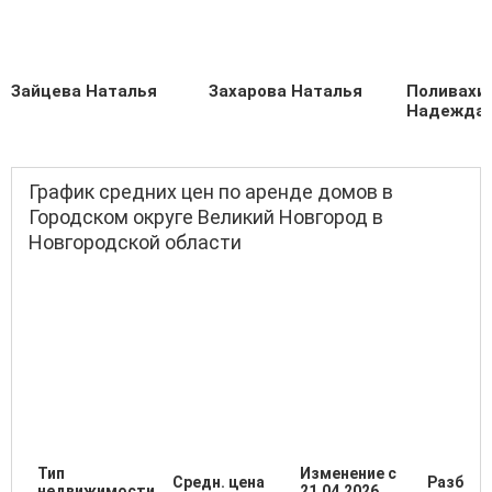
Зайцева Наталья
Захарова Наталья
Поливахи
Надежда
График средних цен по аренде домов в
Городском округе Великий Новгород в
Новгородской области
Тип
Изменение с
Средн. цена
Разброс
недвижимости
21.04.2026