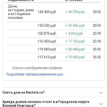
Дачи,
коттеджи, дома
143 409 руб.
+ 44 794 руб.
20 000 ..
в коттеджных
поселках
132 042 руб.
+ 33 426 руб.
20 000 ..
102 875 руб.
+ 4 260 руб.
22 499 ..
116 350 руб.
+ 17 735 руб.
22 499 ..
119 083 руб.
+ 20 468 руб.
35 000 ..
117 615 руб.
+ 19 000 руб.
35 000 ..
Скачать изображение графика
Подробная таблица изменения цен
Снять дом на Restate.ru?
Ищите, как Снять дом?
Аренда домов сколько стоят в в Городском округе
Великий Новгород?