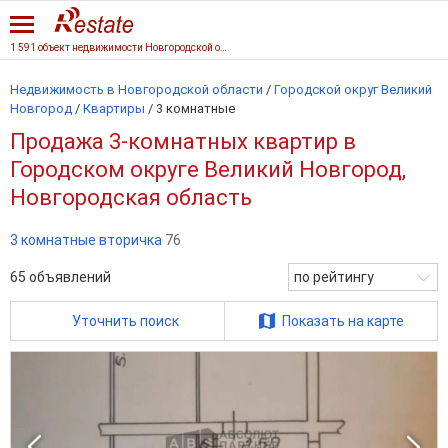
1 591 объект недвижимости Новгородской области
Недвижимость в Новгородской области
/
Городской округ Великий
Новгород
/
Квартиры
/
3 комнатные
Продажа 3-комнатных квартир в
Городском округе Великий Новгород,
Новгородская область
3 комнатные вторичка
76
65
объявлений
по рейтингу
Уточнить поиск
Показать на карте