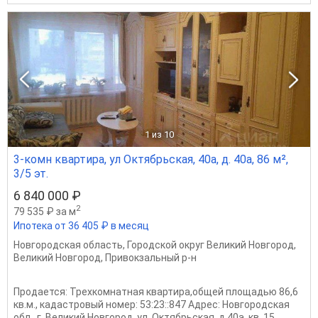
1
из 10
3-комн квартира, ул Октябрьская, 40а, д. 40а, 86 м²,
3/5 эт.
6 840 000 ₽
2
79 535 ₽ за м
Ипотека от 36 405 ₽ в месяц
Новгородская область
,
Городской округ Великий Новгород
,
Великий Новгород
,
Привокзальный р-н
Продается: Трехкомнатная квартира,общей площадью 86,6
кв.м., кадастровый номер: 53:23::847 Адрес: Новгородская
обл., г. Великий Новгород, ул. Октябрьская, д.40а, кв. 15