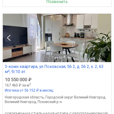
Позвонить
1
из 10
3-комн квартира, ул Псковская, 56 2, д. 56 2, к. 2, 63
м², 9/10 эт.
10 550 000 ₽
2
167 460 ₽ за м
Ипотека от 56 152 ₽ в месяц
Новгородская область
,
Городской округ Великий Новгород
,
Великий Новгород
,
Псковский р-н
СОВРЕМЕННАЯ СТИЛЬНАЯ КВАРТИРА С ЕВРОПЛАНИРОВКОЙ