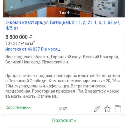
1
из 4
3-комн квартира, ул Батецкая, 21 1, д. 21 1, к. 1, 82 м²,
4/5 эт.
8 800 000 ₽
2
107 317 ₽ за м
Ипотека от 46 837 ₽ в месяц
Новгородская область
,
Городской округ Великий Новгород
,
Великий Новгород
,
Псковский р-н
Предлагается к продаже просторная и уютная 3к. квартира
в Псковской Слабоде . Комнаты все изолированные 20, 16 и
10м. с/у раздельный, кафель, цгв. Встроенная кухня,
гардеробная. Просторная прихожая 17м. В квартиру можно
въехать и жить. Отличная...
Собственник
12.07
Позвонить