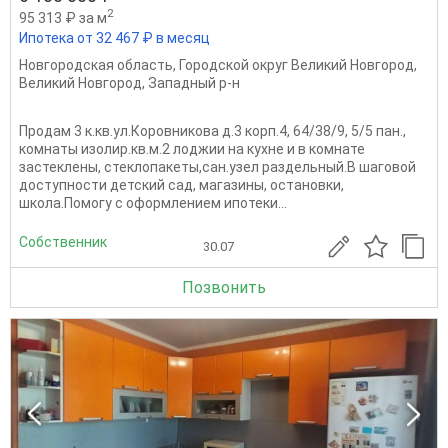
2
95 313 ₽ за м
Ипотека от 32 467 ₽ в месяц
Новгородская область
,
Городской округ Великий Новгород
,
Великий Новгород
,
Западный р-н
Продам 3 к.кв.ул.Коровникова д.3 корп.4, 64/38/9, 5/5 пан.,
комнаты изолир.кв.м.2 лоджии на кухне и в комнате
застеклены, стеклопакеты,сан.узел раздельный.В шаговой
доступности детский сад, магазины, остановки,
школа.Помогу с оформлением ипотеки...
Собственник
30.07
Позвонить