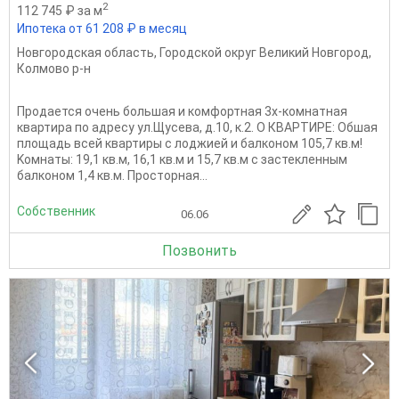
2
112 745 ₽ за м
Ипотека от 61 208 ₽ в месяц
Новгородская область
,
Городской округ Великий Новгород
,
Колмово р-н
Продается очень большая и комфортная 3х-комнатная
квартира по адресу ул.Щусева, д.10, к.2. O КBAPTИPЕ: Обшая
площадь всей квартиры с лоджией и балконом 105,7 кв.м!
Kомнаты: 19,1 кв.м, 16,1 кв.м и 15,7 кв.м с застекленным
балконом 1,4 кв.м. Просторная...
Собственник
06.06
Позвонить