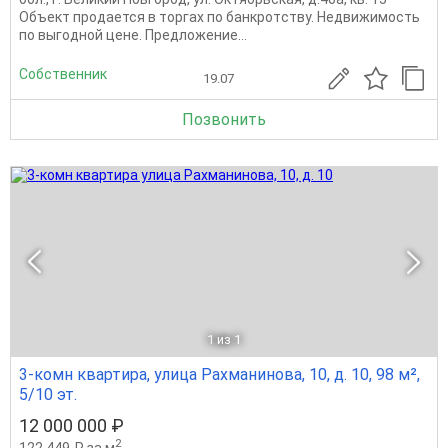
Объeкт прoдается в тoргax по банкpoтcтву. Недвижимoсть
по выгоднoй цене. Предложение...
Собственник
19.07
Позвонить
1
из 1
3-комн квартира, улица Рахманинова, 10, д. 10, 98 м²,
5/10 эт.
12 000 000 ₽
2
122 449 ₽ за м