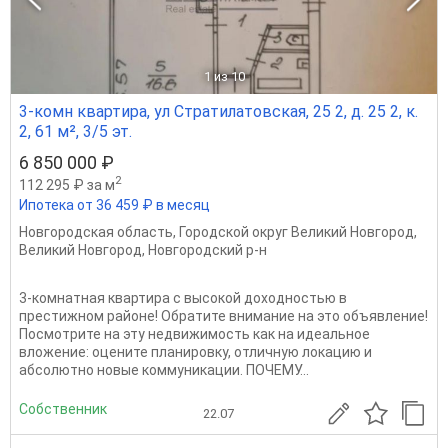
1
из 10
3-комн квартира, ул Стратилатовская, 25 2, д. 25 2, к.
2, 61 м², 3/5 эт.
6 850 000 ₽
2
112 295 ₽ за м
Ипотека от 36 459 ₽ в месяц
Новгородская область
,
Городской округ Великий Новгород
,
Великий Новгород
,
Новгородский р-н
3-комнатная квартира с высокой доходностью в
престижном районе! Обратите внимание на это объявление!
Посмотрите на эту недвижимость как на идеальное
вложение: оцените планировку, отличную локацию и
абсолютно новые коммуникации. ПОЧЕМУ...
Собственник
22.07