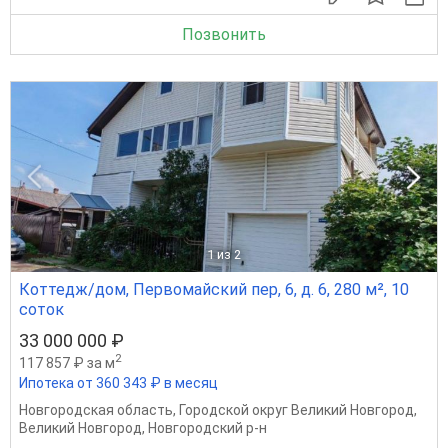
Позвонить
1
из 2
Коттедж/дом, Первомайский пер, 6, д. 6, 280 м², 10
соток
33 000 000 ₽
2
117 857 ₽ за м
Ипотека от 360 343 ₽ в месяц
Новгородская область
,
Городской округ Великий Новгород
,
Великий Новгород
,
Новгородский р-н