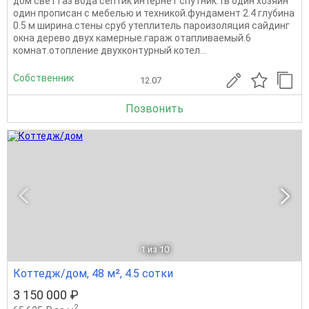
дом свет газ вода септик интернет спутник.тв один хозяин
один прописан с мебелью и техникой.фундамент 2.4 глубина
0.5 м ширина.стены сруб утеплитель пароизоляция сайдинг
окна дерево двух камерные.гараж отапливаемый.6
комнат.отопление двухконтурный котел...
Собственник
12.07
Позвонить
1
из 10
Коттедж/дом, 48 м², 4.5 сотки
3 150 000 ₽
2