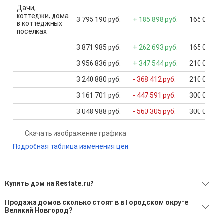
Дачи,
коттеджи, дома
3 795 190 руб.
+ 185 898 руб.
165 000 .
в коттеджных
поселках
3 871 985 руб.
+ 262 693 руб.
165 000 .
3 956 836 руб.
+ 347 544 руб.
210 000 .
3 240 880 руб.
- 368 412 руб.
210 000 .
3 161 701 руб.
- 447 591 руб.
300 000 .
3 048 988 руб.
- 560 305 руб.
300 000 .
Скачать изображение графика
Подробная таблица изменения цен
Купить дом на Restate.ru?
Ищите, как Купить дом?
Продажа домов сколько стоят в в Городском округе
Великий Новгород?
2 актуальных и проверенных объявления