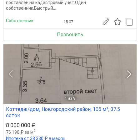
поставлен на кадастровый учет.Один
собственник.Быстрый...
Собственник
15.07
Позвонить
1
из 9
Коттедж/дом, Новгородский район, 105 м², 37.5
соток
8 000 000 ₽
2
76 190 ₽ за м
Ипотека от 38 330 ₽ в месяц